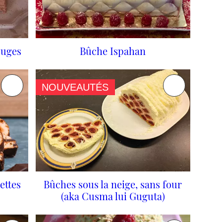
ouges
Bûche Ispahan
NOUVEAUTÉS
ettes
Bûches sous la neige, sans four
(aka Cusma lui Guguta)