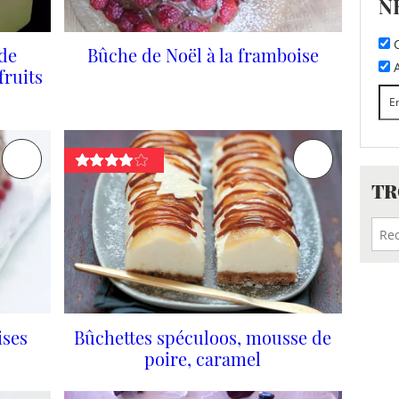
N
C
 de
Bûche de Noël à la framboise
A
fruits
TR
ises
Bûchettes spéculoos, mousse de
poire, caramel