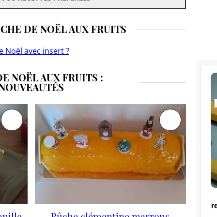
ÛCHE DE NOËL AUX FRUITS
 Noël avec insert ?
E NOËL AUX FRUITS :
NOUVEAUTÉS
nille
Bûche clémentine marrons