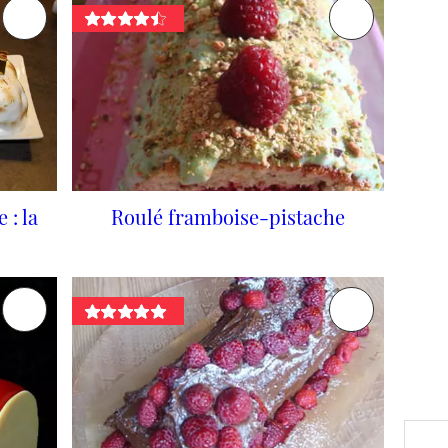
 : la
Roulé framboise-pistache