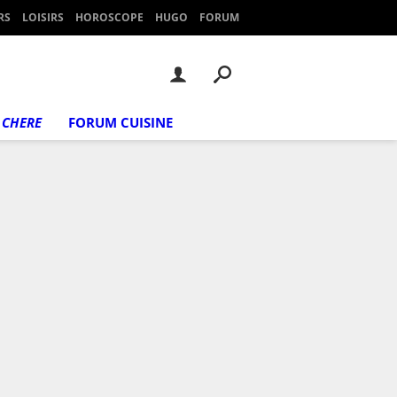
RS
LOISIRS
HOROSCOPE
HUGO
FORUM
 CHERE
FORUM CUISINE