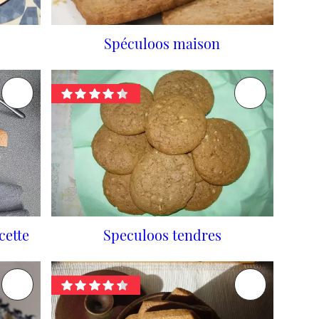
Spéculoos maison
cette
Speculoos tendres