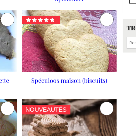
TR
ette
Spéculoos maison (biscuits)
NOUVEAUTÉS