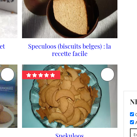
et
Speculoos (biscuits belges) : la
recette facile
N
C
A
Spekuloos