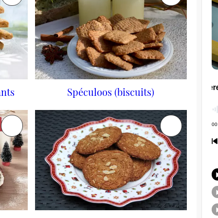
nts
Spéculoos (biscuits)