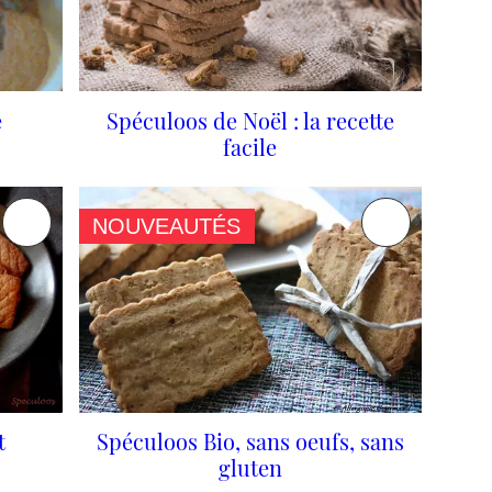
e
Spéculoos de Noël : la recette
facile
NOUVEAUTÉS
t
Spéculoos Bio, sans oeufs, sans
gluten