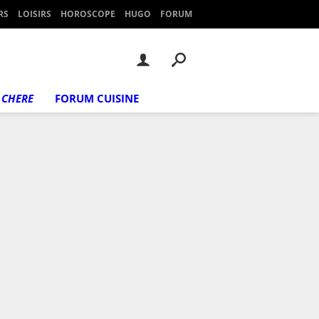
RS
LOISIRS
HOROSCOPE
HUGO
FORUM
 CHERE
FORUM CUISINE