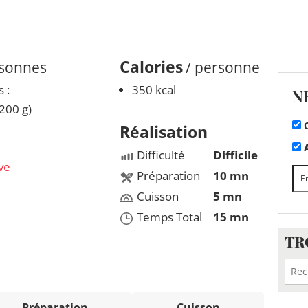
Calories
rsonnes
/ personne
 :
350 kcal
N
 200 g)
C
Réalisation
A
Difficulté
Difficile
ive
Préparation
10 mn
Cuisson
5 mn
Temps Total
15 mn
TR
Préparation
Cuisson