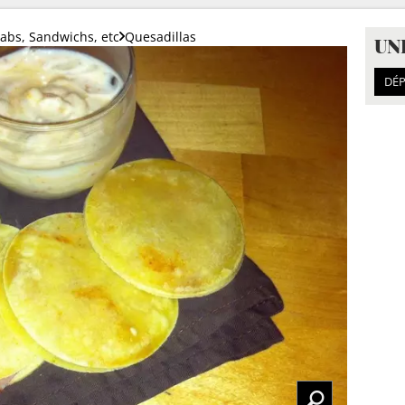
bs, Sandwichs, etc
Quesadillas
UN
DÉP