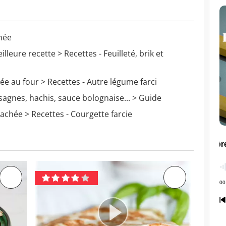
hée
eilleure recette
> Recettes - Feuilleté, brik et
hée au four
> Recettes - Autre légume farci
sagnes, hachis, sauce bolognaise...
> Guide
hachée
> Recettes - Courgette farcie