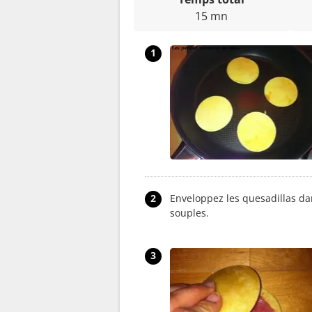
15 mn
1
2
Enveloppez les quesadillas da
souples.
3