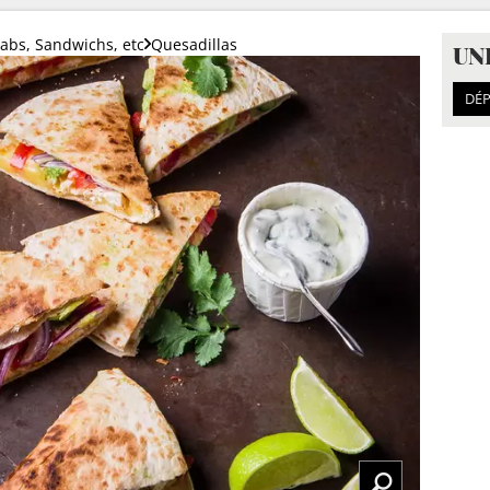
bs, Sandwichs, etc
Quesadillas
UN
DÉP