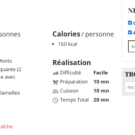
N
C
Calories
A
rsonnes
/ personne
160 kcal
Monts
Réalisation
iquante (2
Difficulté
Facile
TR
ée avec
Préparation
10 mn
Cuisson
10 mn
 lamelles
Temps Total
20 mn
raîche