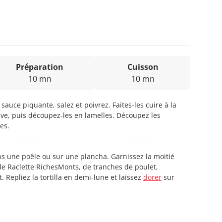
Préparation
Cuisson
10 mn
10 mn
 sauce piquante, salez et poivrez. Faites-les cuire à la
olive, puis découpez-les en lamelles. Découpez les
es.
dans une poêle ou sur une plancha. Garnissez la moitié
a de Raclette RichesMonts, de tranches de poulet,
. Repliez la tortilla en demi-lune et laissez
dorer
sur