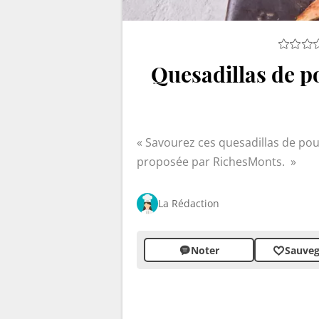
Quesadillas de po
Savourez ces quesadillas de poul
proposée par RichesMonts.
La Rédaction
Noter
Sauveg