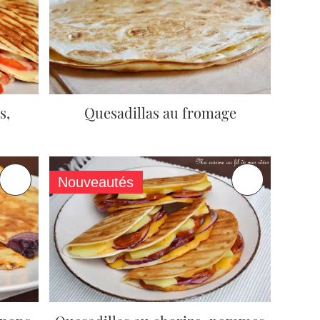
s,
Quesadillas au fromage
Nouveautés