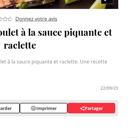
Donnez votre avis
ulet à la sauce piquante et
raclette
et à la sauce piquante et raclette. Une recette
22/09/25
arder
Imprimer
Partager