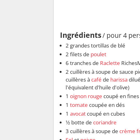
Ingrédients
/ pour 4 pe
2 grandes tortillas de blé
2 filets de
poulet
6 tranches de
Raclette
Riches
2 cuillères à soupe de sauce p
cuillères à
café
de
harissa
dilu
l'équivalent d'huile d'olive)
1
oignon rouge
coupé en fines
1
tomate
coupée en dés
1
avocat
coupé en cubes
1⁄2 botte de
coriandre
3 cuillères à soupe de
crème f
Sel
et
poivre