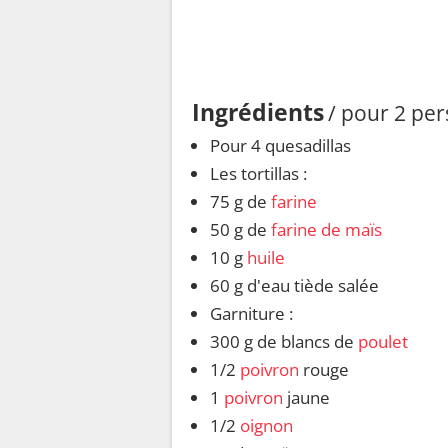
Ingrédients
/ pour 2 pe
Pour 4 quesadillas
Les tortillas :
75 g de
farine
50 g de
farine de maïs
10 g
huile
60 g d'eau tiède salée
Garniture :
300 g de blancs de
poulet
1/2
poivron
rouge
1
poivron
jaune
1/2
oignon