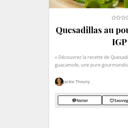
Quesadillas au po
IGP
Découvrez la recette de Quesadi
guacamole, une pure gourmandise
Jackie Thouny
Noter
Sauveg