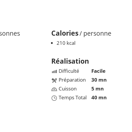
Calories
rsonnes
/ personne
210 kcal
Réalisation
Difficulté
Facile
Préparation
30 mn
Cuisson
5 mn
Temps Total
40 mn