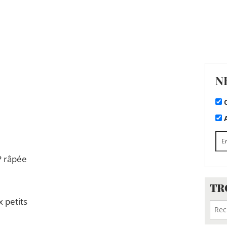
N
C
A
P râpée
TR
 petits