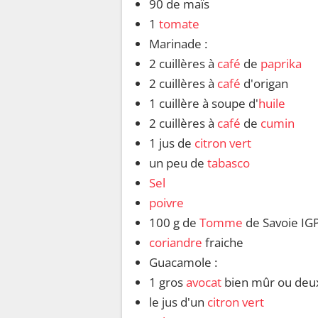
90 de maïs
1
tomate
Marinade :
2 cuillères à
café
de
paprika
2 cuillères à
café
d'origan
1 cuillère à soupe d'
huile
2 cuillères à
café
de
cumin
1 jus de
citron vert
un peu de
tabasco
Sel
poivre
100 g de
Tomme
de Savoie IG
coriandre
fraiche
Guacamole :
1 gros
avocat
bien mûr ou deux
le jus d'un
citron vert