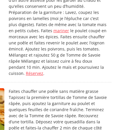
d’un autre assiette pour les garder au chaud et
qu'elles conservent un peu d’humidité.
Préparation de la garniture : Lavez, coupez les
poivrons en lamelles (moi je l’épluche car c’est
plus digeste). Faites de même avec la tomate mais
en petits cubes. Faites
mariner
le poulet coupé en
morceaux avec les épices. Faites ensuite chauffer
une poêle et faites revenir le poulet avec l’oignon
émincé. Ajoutez les poivrons, puis les tomates.
Mélangez et rajoutez 50 g de Tomme de Savoie
râpée Mélangez et laissez cuire à feu doux
pendant 10 min. Ajoutez le maïs et poursuivez la
cuisson.
Réservez
.
Faites chauffer une poêle sans matière grasse
Tapissez la première tortillas de Tomme de Savoie
râpée, puis ajoutez la garniture au poulet et
quelques feuilles de coriandre fraîche. Terminez
avec de la Tomme de Savoie râpée. Recouvrez
d’une tortilla. Déposez votre quesadilla dans la
poêle et faites-la chauffer 2 min de chaque côté