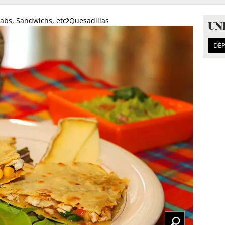
bs, Sandwichs, etc
Quesadillas
UN
DÉP