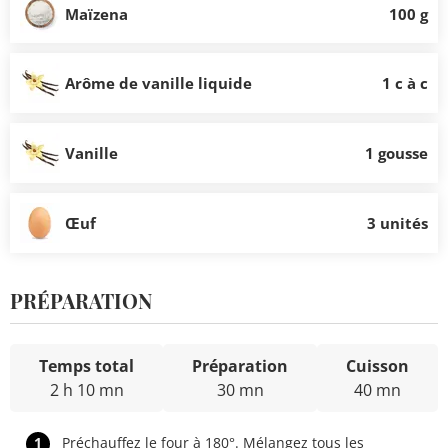
Maïzena
100 g
Arôme de vanille liquide
1 c à c
Vanille
1 gousse
Œuf
3 unités
PRÉPARATION
Temps total
Préparation
Cuisson
2 h 10 mn
30 mn
40 mn
1
Préchauffez le four à 180°. Mélangez tous les