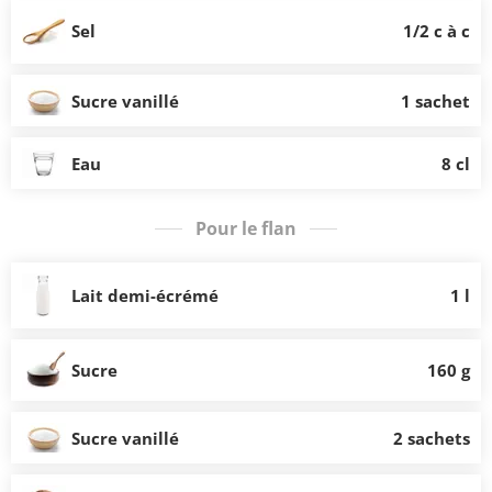
Sel
1/2 c à c
Sucre vanillé
1 sachet
Eau
8 cl
Pour le flan
Lait demi-écrémé
1 l
Sucre
160 g
Sucre vanillé
2 sachets