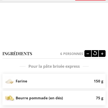
INGRÉDIENTS
6
PERSONNES
Pour la pâte brisée express
Farine
150 g
Beurre pommade (en dés)
75 g