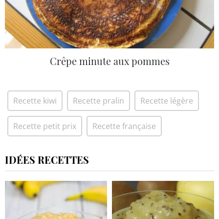
Crêpe minute aux pommes
Recette kiwi
Recette pralin
Recette légère
Recette petit prix
Recette française
IDÉES RECETTES