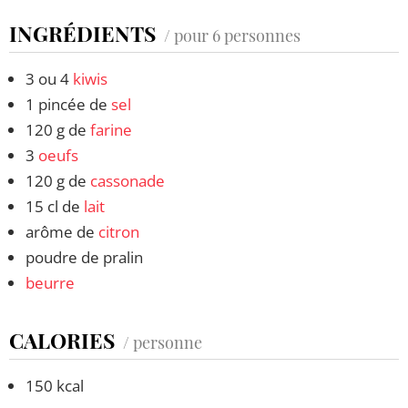
INGRÉDIENTS
/ pour 6 personnes
3 ou 4
kiwis
1 pincée de
sel
120 g de
farine
3
oeufs
120 g de
cassonade
15 cl de
lait
arôme de
citron
poudre de pralin
beurre
CALORIES
/ personne
150 kcal