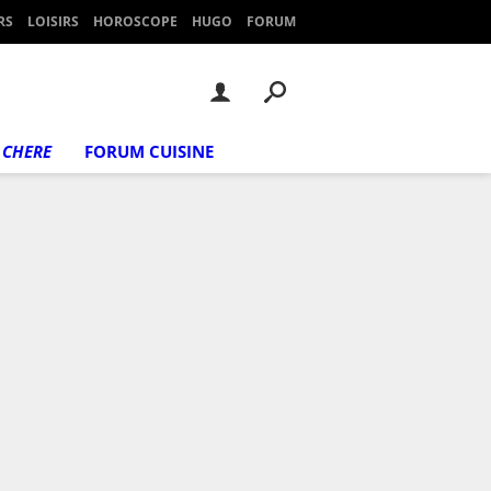
RS
LOISIRS
HOROSCOPE
HUGO
FORUM
 CHERE
FORUM CUISINE