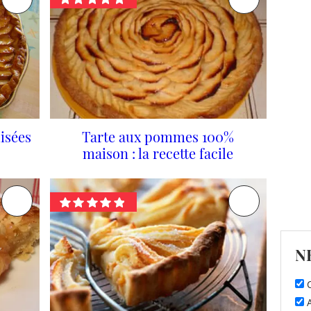
isées
Tarte aux pommes 100%
maison : la recette facile
N
C
A