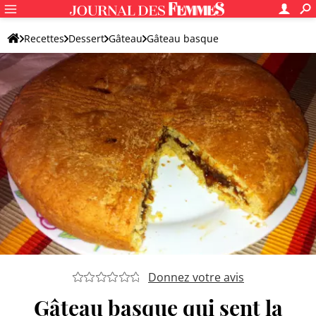
Recettes
Dessert
Gâteau
Gâteau basque
Donnez votre avis
Gâteau basque qui sent la