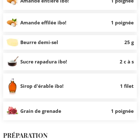
Amande entière ibo!
1 poignée
Amande effilée ibo!
1 poignée
Beurre demi-sel
25 g
Sucre rapadura ibo!
2 c à s
Sirop d'érable ibo!
1 filet
Grain de grenade
1 poignée
PRÉPARATION