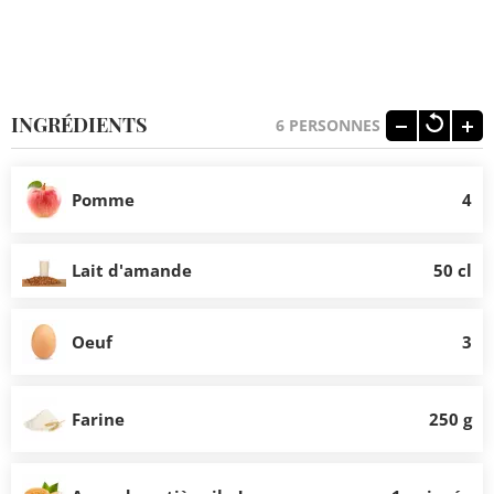
INGRÉDIENTS
6
PERSONNES
Pomme
4
Lait d'amande
50 cl
Oeuf
3
Farine
250 g