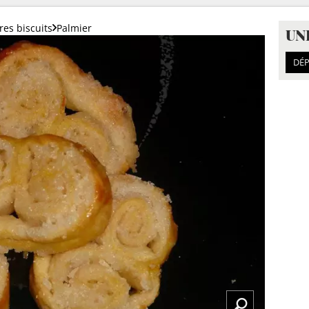
res biscuits
Palmier
UN
DÉP