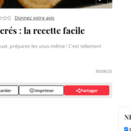
Donnez votre avis
rés : la recette facile
quet, préparez-les vous-même ! C'est tellement
30/08/25
arder
Imprimer
Partager
N
C