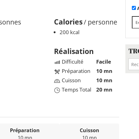
A
Calories
rsonnes
/ personne
200 kcal
TR
Réalisation
Difficulté
Facile
Préparation
10 mn
Cuisson
10 mn
Temps Total
20 mn
Préparation
Cuisson
10 mn
10 mn