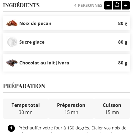
INGRÉDIENTS
4
PERSONNES
Noix de pécan
80 g
Sucre glace
80 g
Chocolat au lait Jivara
80 g
PRÉPARATION
Temps total
Préparation
Cuisson
30 mn
15 mn
15 mn
1
Préchauffer votre four à 150 degrés. Étaler vos noix de