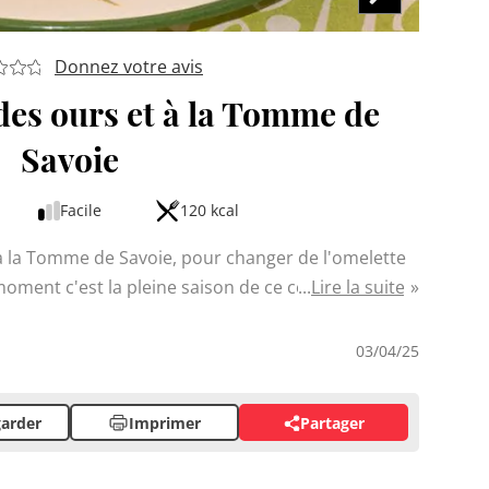
Donnez votre avis
 des ours et à la Tomme de
Savoie
Facile
120 kcal
 à la Tomme de Savoie, pour changer de l'omelette
 moment c'est la pleine saison de ce condiment
Lire la suite
ans les plats. J'ai accompagné cette omelette de
 délice printanier qui marie subtilement saveurs
03/04/25
r un déjeuner léger.
arder
Imprimer
Partager