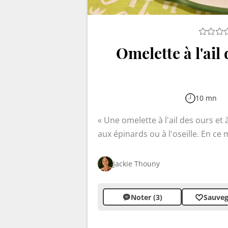
Omelette à l'ail
10 mn
Une omelette à l'ail des ours et
aux épinards ou à l'oseille. En ce
forestier très facile à apprêter d
scones pour remplacer le pain. Un
Jackie Thouny
sauvages et fromagères, idéal pou
Noter (3)
Sauveg