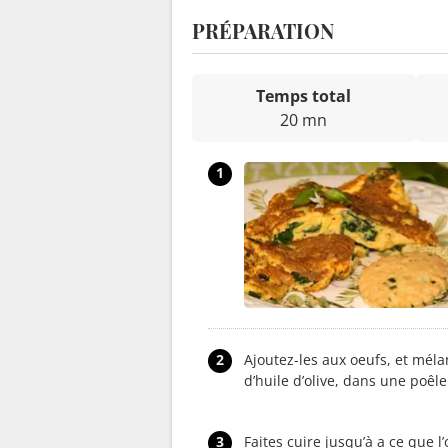
PRÉPARATION
Temps total
20 mn
1
2
Ajoutez-les aux oeufs, et méla
d’huile d’olive, dans une poêl
3
Faites cuire jusqu’à a ce que 