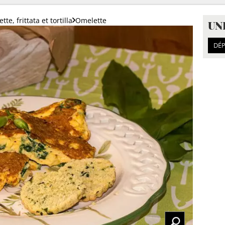
te, frittata et tortilla
Omelette
UN
DÉP