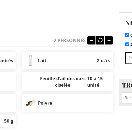
N
C
2
PERSONNES
A
unités
Lait
2 c à s
Feuille d’ail des ours
10 à 15
TR
ciselée
unité
Poivre
50 g