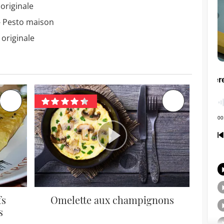
originale
- Pesto maison
 originale
fs
Omelette aux champignons
s