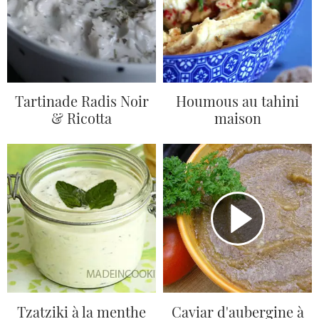
Tartinade Radis Noir
Houmous au tahini
& Ricotta
maison
Tzatziki à la menthe
Caviar d'aubergine à