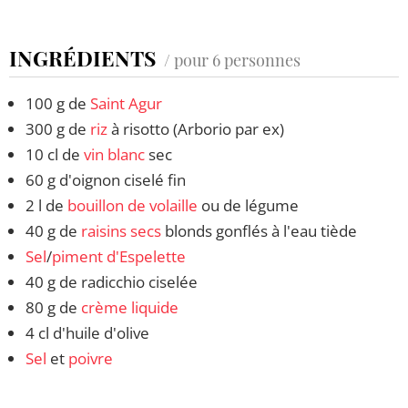
INGRÉDIENTS
/ pour 6 personnes
100 g de
Saint Agur
300 g de
riz
à risotto (Arborio par ex)
10 cl de
vin blanc
sec
60 g d'oignon ciselé fin
2 l de
bouillon de volaille
ou de légume
40 g de
raisins secs
blonds gonflés à l'eau tiède
Sel
/
piment d'Espelette
40 g de radicchio ciselée
80 g de
crème liquide
4 cl d'huile d'olive
Sel
et
poivre