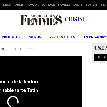
DÉCO
JARDIN
AMOUR
MARIAGE
FAMILLE
SANTÉ
SOCIÉTÉ
STA
CUISINE
PRODUITS
MENUS
ACTU & CHEFS
LA VIE MOINS
UNE 
Tarte tatin aux pommes
DÉPOS
ritable tarte Tatin"