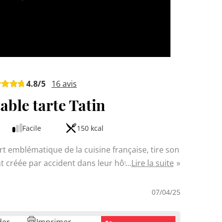
4.8
/5
16
avis
table tarte Tatin
Facile
150 kcal
ert emblématique de la cuisine française, tire son
t créée par accident dans leur hôtel-restaurant
Lire la suite
ée, où les pommes caramélisées se retrouvent
fait entre le fondant des fruits et le croustillant
07/04/25
ramel et sa texture gourmande.
der
Imprimer