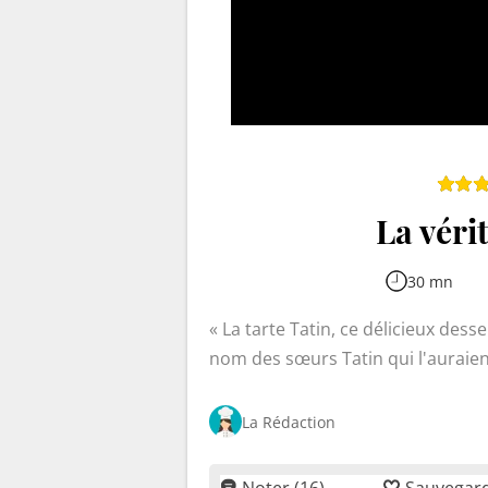
La véri
30 mn
La tarte Tatin, ce délicieux dess
nom des sœurs Tatin qui l'auraien
en Sologne. Cette recette invers
sur le dessus, offre un mariage par
La Rédaction
de la pâte avec ses arômes de ca
Noter (16)
Sauvegar