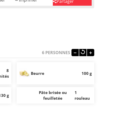
Partager
6
PERSONNES
8
Beurre
100 g
nités
Pâte brisée ou
1
130 g
feuilletée
rouleau