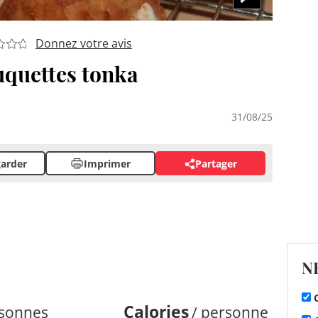
Donnez votre avis
quettes tonka
31/08/25
arder
Imprimer
Partager
N
C
Calories
rsonnes
/ personne