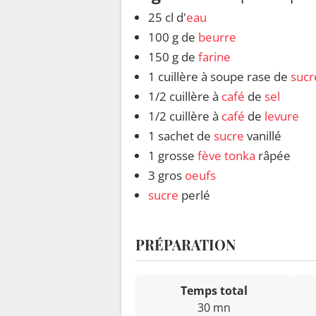
25 cl d'
eau
100 g de
beurre
150 g de
farine
1 cuillère à soupe rase de
sucr
1/2 cuillère à
café
de
sel
1/2 cuillère à
café
de
levure
1 sachet de
sucre
vanillé
1 grosse
fève tonka
râpée
3 gros
oeufs
sucre
perlé
PRÉPARATION
Temps total
30 mn