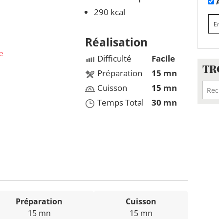
A
290 kcal
Réalisation
e
Difficulté
Facile
TR
Préparation
15 mn
Cuisson
15 mn
Temps Total
30 mn
Préparation
Cuisson
15 mn
15 mn