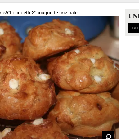
rie
Chouquette
Chouquette originale
UN
DÉP