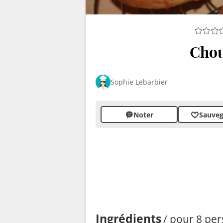
Chou
Sophie Lebarbier
Noter
Sauveg
Ingrédients
/ pour 8 pe