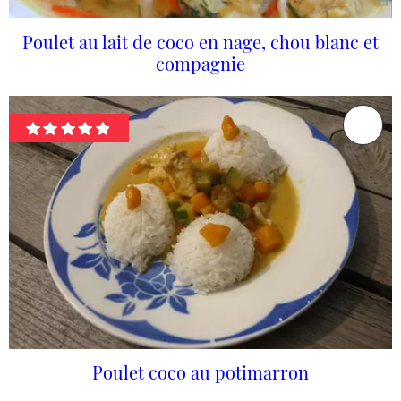
Poulet au lait de coco en nage, chou blanc et
compagnie
Poulet coco au potimarron