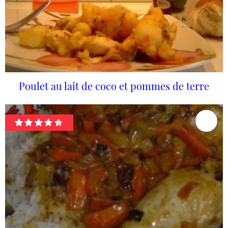
Poulet au lait de coco et pommes de terre