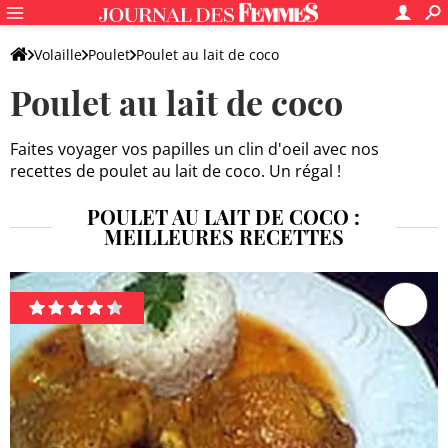
Volaille
Poulet
Poulet au lait de coco
Poulet au lait de coco
Faites voyager vos papilles un clin d'oeil avec nos
recettes de poulet au lait de coco. Un régal !
POULET AU LAIT DE COCO :
MEILLEURES RECETTES