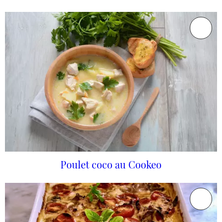
Poulet coco au Cookeo