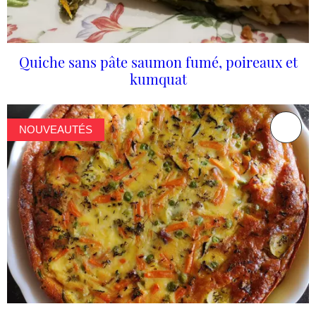
Quiche sans pâte saumon fumé, poireaux et
kumquat
NOUVEAUTÉS