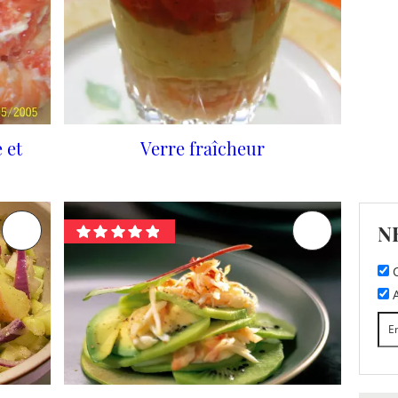
 et
Verre fraîcheur
N
C
A