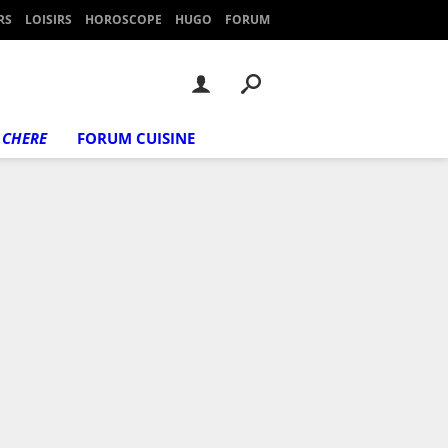
RS
LOISIRS
HOROSCOPE
HUGO
FORUM
 CHERE
FORUM CUISINE