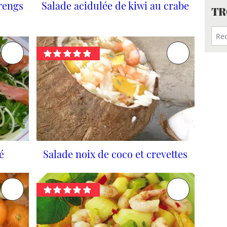
rengs
Salade acidulée de kiwi au crabe
TR
é
Salade noix de coco et crevettes