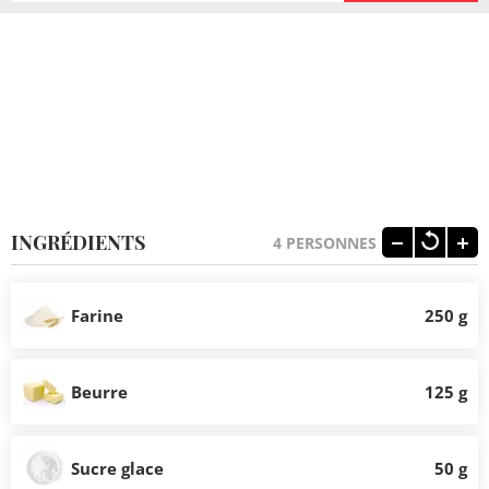
INGRÉDIENTS
4
PERSONNES
Farine
250 g
Beurre
125 g
Sucre glace
50 g