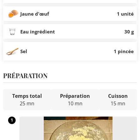
Jaune d'œuf
1 unité
Eau ingrédient
30 g
Sel
1 pincée
PRÉPARATION
Temps total
Préparation
Cuisson
25 mn
10 mn
15 mn
1