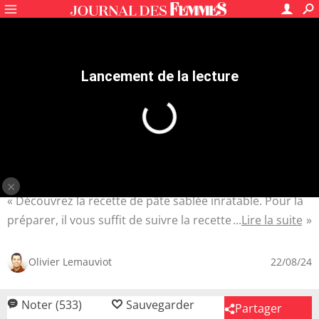
Recettes
Tartes, quiches, pizzas
Pâte à tarte
Pâte sablée
4.5
/5
533
avis
Pâte sablée : la meilleure
recette
10 mn
Facile
450 kcal
Découvrez la recette de pâte sablée inratable. Pour la
préparer, il vous suffit de suivre la recette dans l'ordre !
Lire la suite
Il faut très peu d'ingrédients : farine, jaune d'œuf,
beurre, sucre glace et eau. Une bonne recette
Olivier Lemauviot
22/08/24
végétarienne de base pour des excellentes tartes.
Noter (533)
Sauvegarder
Partager