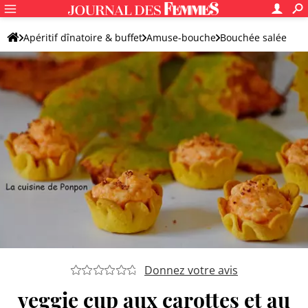
Apéritif dînatoire & buffet
Amuse-bouche
Bouchée salée
Mise en bouche
Donnez votre avis
veggie cup aux carottes et au