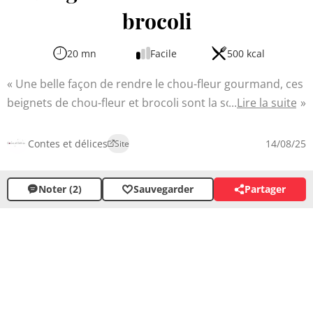
brocoli
20 mn
Facile
500 kcal
Une belle façon de rendre le chou-fleur gourmand, ces
beignets de chou-fleur et brocoli sont la solution
Lire la suite
parfaite pour un apéritif original et savoureux.
Croustillants à l'extérieur et tendres à l'intérieur, ils
Contes et délices
14/08/25
Site
séduiront petits et grands par leur texture surprenante
et leur goût subtil. La pâte légèrement épicée enrobe
Noter (2)
Sauvegarder
Partager
délicatement les légumes, créant un mariage
harmonieux de saveurs.