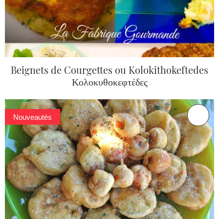
Beignets de Courgettes ou Kolokithokeftedes
Κολοκυθοκεφτέδες
Nouveautés