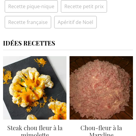
Recette pique-nique
Recette petit prix
Recette française
Apéritif de Noël
IDÉES RECETTES
Steak chou fleur à la
Chou-fleur à la
mimolette
Maryline