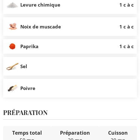
Levure chimique
1 c à c
Noix de muscade
1 c à c
Paprika
1 c à c
Sel
Poivre
PRÉPARATION
Temps total
Préparation
Cuisson