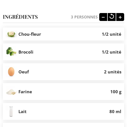
INGRÉDIENTS
3
PERSONNES
Chou-fleur
1/2 unité
Brocoli
1/2 unité
Oeuf
2 unités
Farine
100 g
Lait
80 ml