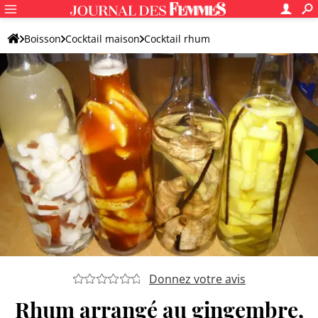
Boisson
Cocktail maison
Cocktail rhum
Autre cocktail à base de rhum
Donnez votre avis
Rhum arrangé au gingembre,