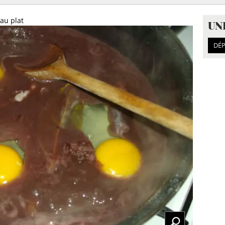
au plat
UN
DÉP