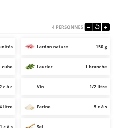
4
PERSONNES
unités
Lardon nature
150 g
1 cube
Laurier
1 branche
2 c à c
Vin
1/2 litre
4 litre
Farine
5 c à s
1 c à s
Sel