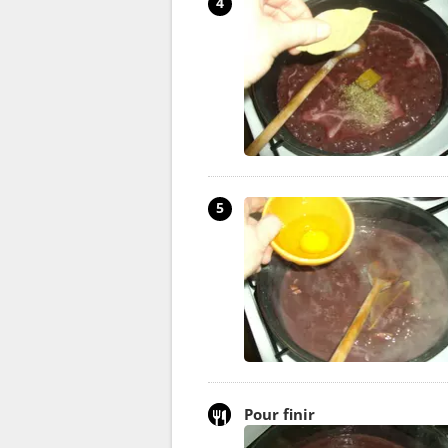
4
5
Pour finir