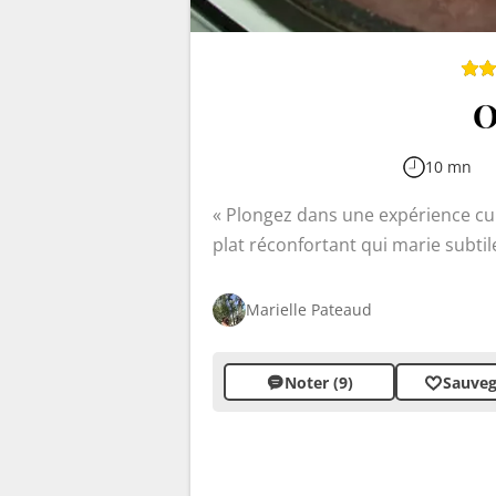
O
10 mn
Plongez dans une expérience culi
plat réconfortant qui marie subtil
traditionnelle française, elle offr
vin rouge apporte une profondeur
Marielle Pateaud
touche de gourmandise, tandis que
l'ensemble.
Noter (9)
Sauveg