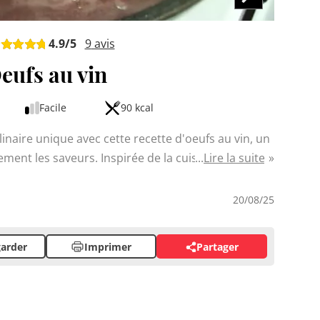
4.9
/5
9
avis
eufs au vin
Facile
90 kcal
naire unique avec cette recette d'oeufs au vin, un
ement les saveurs. Inspirée de la cuisine
Lire la suite
e une délicieuse alternative aux oeufs classiques. Le
 de goût surprenante et les lardons ajoutent une
20/08/25
 le thym et le laurier viennent parfaire
arder
Imprimer
Partager