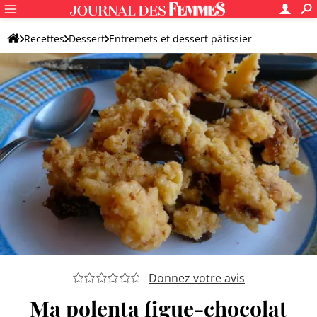
Recettes
Dessert
Entremets et dessert pâtissier
Autre dessert pâtissier
Donnez votre avis
Ma polenta figue-chocolat