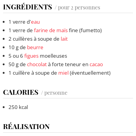
INGRÉDIENTS
/ pour 2 personnes
1 verre d'
eau
1 verre de
farine de maïs
fine (fumetto)
2 cuillères à soupe de
lait
10 g de
beurre
5 ou 6
figues
moelleuses
50 g de
chocolat
à forte teneur en
cacao
1 cuillère à soupe de
miel
(éventuellement)
CALORIES
/ personne
250 kcal
RÉALISATION