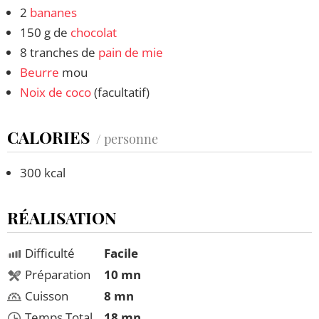
2
bananes
150 g de
chocolat
8 tranches de
pain de mie
Beurre
mou
Noix de coco
(facultatif)
CALORIES
/ personne
300 kcal
RÉALISATION
Difficulté
Facile
Préparation
10 mn
Cuisson
8 mn
Temps Total
18 mn