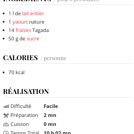
1 l de
lait entier
1
yaourt
nature
14
fraises
Tagada
50 g de
sucre
CALORIES
/ personne
70 kcal
RÉALISATION
Difficulté
Facile
Préparation
2 mn
Cuisson
0 mn
Temps Total
10 h 02 mn