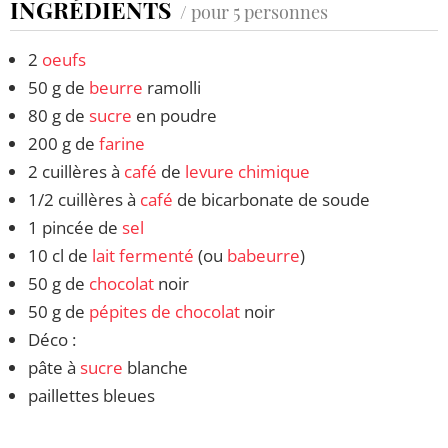
INGRÉDIENTS
/ pour 5 personnes
2
oeufs
50 g de
beurre
ramolli
80 g de
sucre
en poudre
200 g de
farine
2 cuillères à
café
de
levure chimique
1/2 cuillères à
café
de bicarbonate de soude
1 pincée de
sel
10 cl de
lait fermenté
(ou
babeurre
)
50 g de
chocolat
noir
50 g de
pépites de chocolat
noir
Déco :
pâte à
sucre
blanche
paillettes bleues