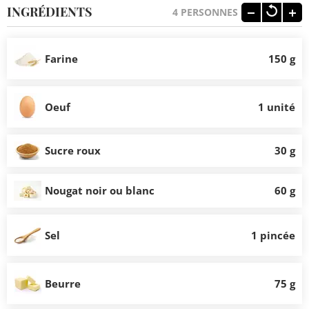
INGRÉDIENTS
4
PERSONNES
Farine
150 g
Oeuf
1 unité
Sucre roux
30 g
Nougat noir ou blanc
60 g
Sel
1 pincée
Beurre
75 g