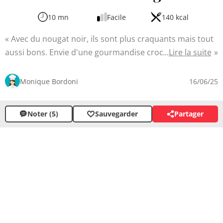
10 mn
Facile
140 kcal
Avec du nougat noir, ils sont plus craquants mais tout
aussi bons. Envie d'une gourmandise croquante et
Lire la suite
fondante à la fois ? Ces délicieux cookies au nougat
sauront ravir vos papilles. Inspirés de la tradition
Monique Bordoni
16/06/25
provençale, ils allient douceur du beurre et intensité du
nougat, qu'il soit noir ou blanc selon vos préférences.
Noter (5)
Sauvegarder
Partager
Faciles à préparer, ces petits biscuits sont parfaits pour
le goûter ou accompagner une pause café.