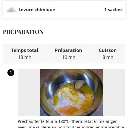
Levure chimique
1 sachet
PRÉPARATION
Temps total
Préparation
Cuisson
18 mn
10 mn
8 mn
1
Préchauffer le four à 180°C (thermostat 6) mélanger
avec une cuillère en bois tout les ingrédients ensemble