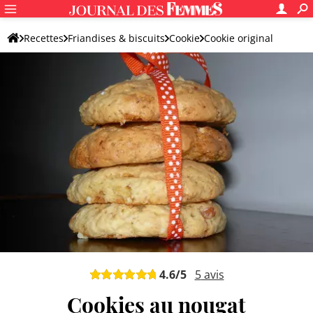
Recettes
Friandises & biscuits
Cookie
Cookie original
4.6
/5
5
avis
Cookies au nougat