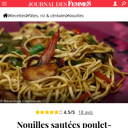
Recettes
Pâtes, riz & céréales
Nouilles
Autre plat de nouilles
© Bavardage Gourmands
4.5
/5
18
avis
Nouilles sautées poulet-