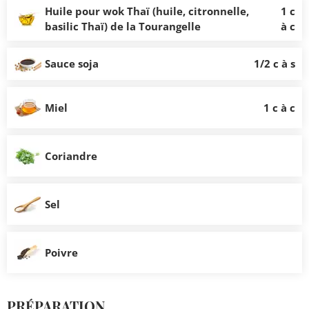
Huile pour wok Thaï (huile, citronnelle,
1 c
basilic Thaï) de la Tourangelle
à c
Sauce soja
1/2 c à s
Miel
1 c à c
Coriandre
Sel
Poivre
PRÉPARATION