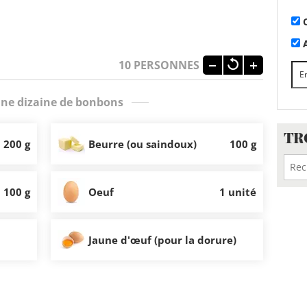
C
A
10
PERSONNES
ne dizaine de bonbons
TR
200 g
Beurre (ou saindoux)
100 g
100 g
Oeuf
1 unité
Jaune d'œuf (pour la dorure)