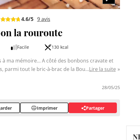
4.6
/5
9
avis
on la rouroute
Facile
130 kcal
s à ma mémoire… A côté des bonbons cravate et
, parmi tout le bric-à-brac de la Boutik Chinois.
Lire la suite
e petit gâteau? C'est LE goûter des réunionnais,
le à rien d'autre. Ce bonbon typique est fait avec
28/05/25
nt. Ces petits biscuits délicats et fondants sont
re pour une texture unique qui ravira vos papilles.
arder
Imprimer
Partager
N