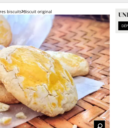
res biscuits
Biscuit original
UN
DÉP