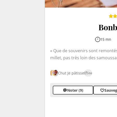
Bonb
15 mn
Que de souvenirs sont remonté
millet, pas très loin des samoussas
Certains se demandent ce qu'est c
un goût particulier qui ne ressemb
Chut Je pâtisse
Site
l'Arrow Root du rhizome de la Mara
préparés au sucre roux et au beur
Noter (9)
Sauveg