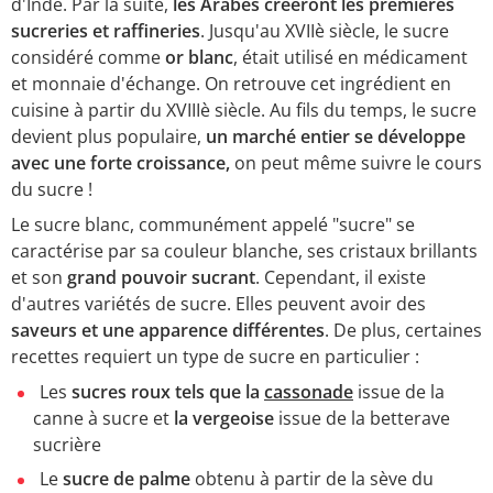
d'Inde. Par la suite,
les Arabes créeront les premières
sucreries et raffineries
. Jusqu'au XVIIè siècle, le sucre
considéré comme
or blanc
, était utilisé en médicament
et monnaie d'échange. On retrouve cet ingrédient en
cuisine à partir du XVIIIè siècle. Au fils du temps, le sucre
devient plus populaire,
un marché entier se développe
avec une forte croissance,
on peut même suivre le cours
du sucre !
Le sucre blanc, communément appelé "sucre" se
caractérise par sa couleur blanche, ses cristaux brillants
et son
grand pouvoir sucrant
. Cependant, il existe
d'autres variétés de sucre. Elles peuvent avoir des
saveurs et une apparence différentes
. De plus, certaines
recettes requiert un type de sucre en particulier :
Les
sucres roux tels que la
cassonade
issue de la
canne à sucre et
la vergeoise
issue de la betterave
sucrière
Le
sucre de palme
obtenu à partir de la sève du