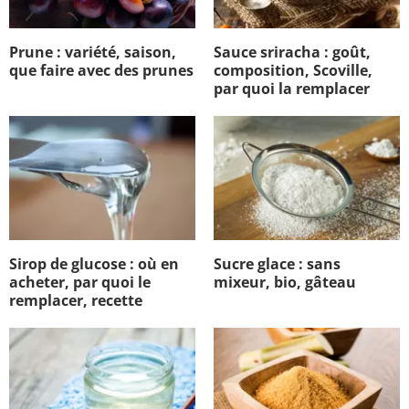
Prune : variété, saison,
Sauce sriracha : goût,
que faire avec des prunes
composition, Scoville,
par quoi la remplacer
Sirop de glucose : où en
Sucre glace : sans
acheter, par quoi le
mixeur, bio, gâteau
remplacer, recette