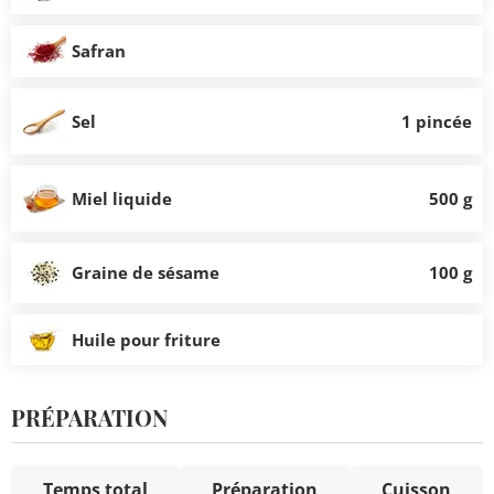
Safran
Sel
1 pincée
Miel liquide
500 g
Graine de sésame
100 g
Huile pour friture
PRÉPARATION
Temps total
Préparation
Cuisson