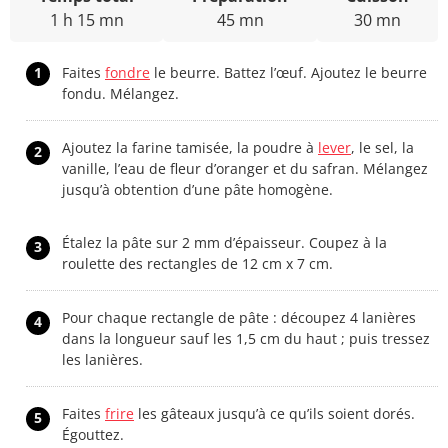
1 h 15 mn
45 mn
30 mn
1
Faites
fondre
le beurre. Battez l’œuf. Ajoutez le beurre
fondu. Mélangez.
Ajoutez la farine tamisée, la poudre à
lever
, le sel, la
2
vanille, l’eau de fleur d’oranger et du safran. Mélangez
jusqu’à obtention d’une pâte homogène.
Étalez la pâte sur 2 mm d’épaisseur. Coupez à la
3
roulette des rectangles de 12 cm x 7 cm.
Pour chaque rectangle de pâte : découpez 4 lanières
4
dans la longueur sauf les 1,5 cm du haut ; puis tressez
les lanières.
Faites
frire
les gâteaux jusqu’à ce qu’ils soient dorés.
5
Égouttez.