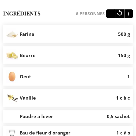
INGRÉDIENTS
6
PERSONNES
Farine
500 g
Beurre
150 g
Oeuf
1
Vanille
1 c à c
Poudre à lever
0,5 sachet
Eau de fleur d'oranger
1 c à s