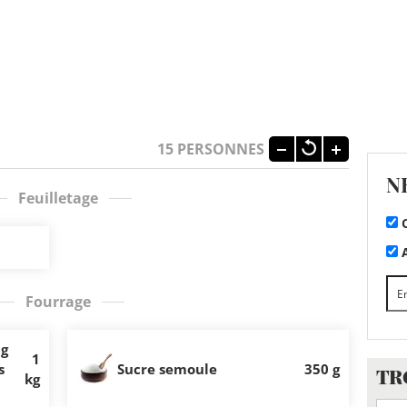
15
PERSONNES
N
Feuilletage
C
A
Fourrage
 g
1
s
Sucre semoule
350 g
TR
kg