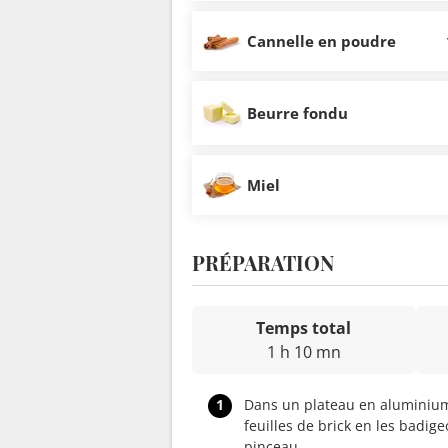
Cannelle en poudre
Beurre fondu
Miel
PRÉPARATION
Temps total
1 h 10 mn
1
Dans un plateau en aluminium
feuilles de brick en les badi
pinceau.