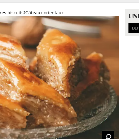
res biscuits
Gâteaux orientaux
UN
DÉP