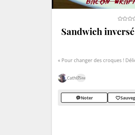
Sandwich inversé
Pour changer des croques ! Délic
Cath
Site
Noter
Sauveg