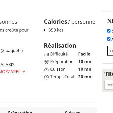
N
Calories
rsonnes
/ personne
ns croûte pour
350 kcal
C
A
Réalisation
 (2 paquets)
Difficulté
Facile
Préparation
10 mn
SALAKIS
Cuisson
10 mn
MOZZARELLA
TR
Temps Total
20 mn
Préparation
Cuisson