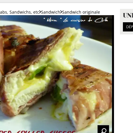
bs, Sandwichs, etc
Sandwich
Sandwich originale
UN
DÉP