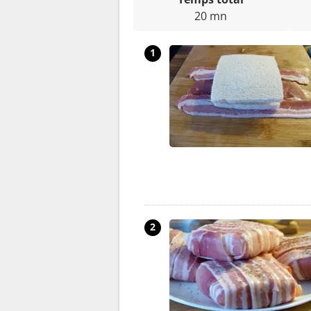
20 mn
1
2