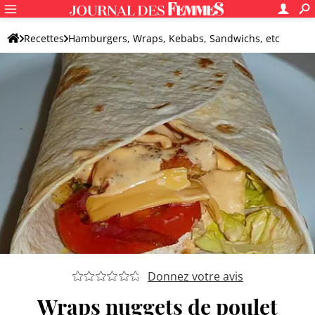
Recettes
Hamburgers, Wraps, Kebabs, Sandwichs, etc
Wraps, burritos et fajitas
Wrap original
Donnez votre avis
Wraps nuggets de poulet