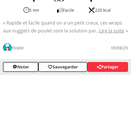
5 mn
Facile
220 kcal
Rapide et facile quand on a un petit creux, ces wraps
aux nuggets de poulet sont la solution parfaite. Alliant le
Lire la suite
croustillant des nuggets à la fraîcheur des légumes dans
une tortilla moelleuse, cette recette saura plaire aux
Elodie
09/08/25
petits comme aux grands. Le fromage fondu et les
sauces apportent une touche gourmande
Noter
Sauvegarder
Partager
supplémentaire pour un plat complet idéal pour un
déjeuner sur le pouce ou un dîner décontracté en
famille.