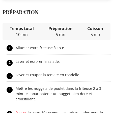
PRÉPARATION
Temps total
Préparation
Cuisson
10 mn
5 mn
5 mn
1
Allumer votre friteuse à 180°.
Laver et essorer la salade.
2
Laver et couper la tomate en rondelle.
3
Mettre les nuggets de poulet dans la friteuse 2 à 3
4
minutes pour obtenir un nugget bien doré et
croustillant.
Passer
le wrap 30 secondes au micro-ondes pour le