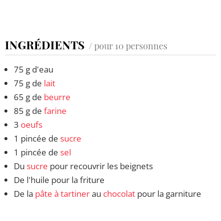
INGRÉDIENTS
/ pour 10 personnes
75 g d'eau
75 g de
lait
65 g de
beurre
85 g de
farine
3
oeufs
1 pincée de
sucre
1 pincée de
sel
Du
sucre
pour recouvrir les beignets
De l'huile pour la friture
De la
pâte à tartiner
au
chocolat
pour la garniture