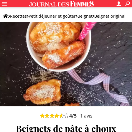
Recettes
Petit déjeuner et goûter
Beignet
Beignet original
4
/5
1
avis
Beignets de pâte à choux