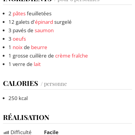
2
pâtes
feuilletées
12 galets d'
épinard
surgelé
3 pavés de
saumon
3
oeufs
1
noix
de
beurre
1 grosse cuillère de
crème fraîche
1 verre de
lait
CALORIES
/ personne
250 kcal
RÉALISATION
Difficulté
Facile