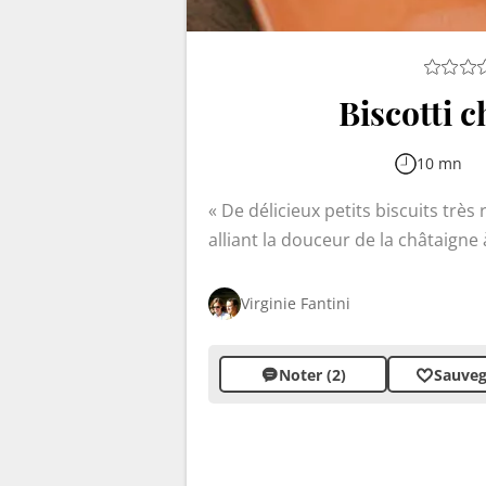
Biscotti 
10 mn
De délicieux petits biscuits très 
alliant la douceur de la châtaigne 
croquants raviront vos papilles 
Faciles à préparer, ils ne nécessi
Virginie Fantini
cuisson en deux temps pour obtenir
Noter (2)
Sauveg