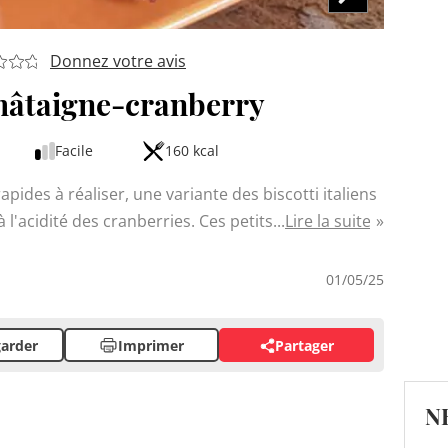
Donnez votre avis
châtaigne-cranberry
Facile
160 kcal
rapides à réaliser, une variante des biscotti italiens
à l'acidité des cranberries. Ces petits biscuits
Lire la suite
et accompagneront parfaitement un café ou un thé.
tent que quelques ingrédients simples et une
01/05/25
 ce croustillant si caractéristique.
arder
Imprimer
Partager
N