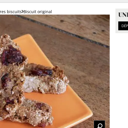
res biscuits
Biscuit original
UN
DÉP