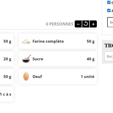
C
A
6
PERSONNES
50 g
Farine complète
50 g
TR
20 g
Sucre
40 g
50 g
Oeuf
1 unité
1 c à s