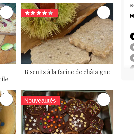
Biscuits à la farine de châtaigne
cile
Nouveautés