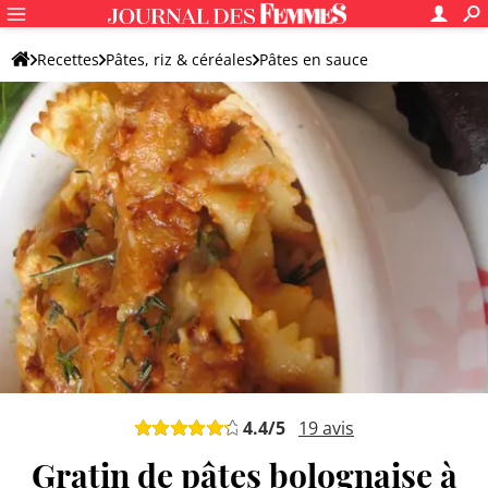
Recettes
Pâtes, riz & céréales
Pâtes en sauce
Pâtes à la bolognaise
4.4
/5
19
avis
Gratin de pâtes bolognaise à