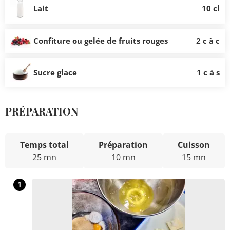
Lait
10 cl
Confiture ou gelée de fruits rouges
2 c à c
Sucre glace
1 c à s
PRÉPARATION
Temps total
Préparation
Cuisson
25 mn
10 mn
15 mn
1