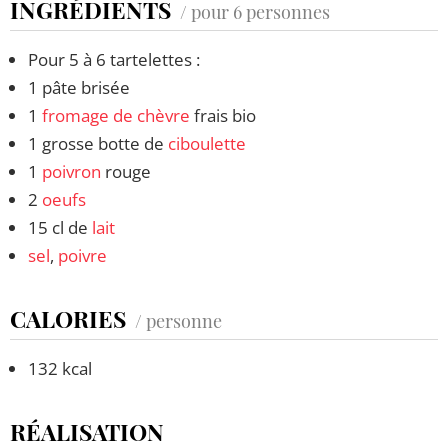
INGRÉDIENTS
/ pour 6 personnes
Pour 5 à 6 tartelettes :
1 pâte brisée
1
fromage de chèvre
frais bio
1 grosse botte de
ciboulette
1
poivron
rouge
2
oeufs
15 cl de
lait
sel
,
poivre
CALORIES
/ personne
132 kcal
RÉALISATION