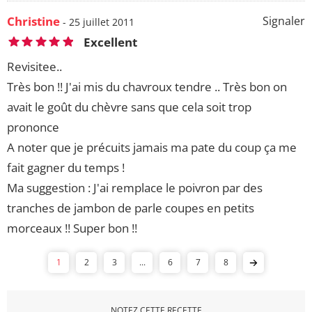
Christine
Signaler
- 25 juillet 2011
Excellent
Revisitee..
Très bon !! J'ai mis du chavroux tendre .. Très bon on
avait le goût du chèvre sans que cela soit trop
prononce
A noter que je précuits jamais ma pate du coup ça me
fait gagner du temps !
Ma suggestion : J'ai remplace le poivron par des
tranches de jambon de parle coupes en petits
morceaux !! Super bon !!
1
2
3
...
6
7
8
NOTEZ CETTE RECETTE