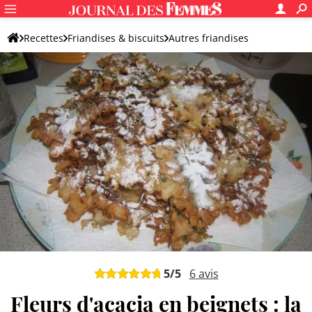
Recettes
Friandises & biscuits
Autres friandises
Friandise originale
5
/5
6
avis
Fleurs d'acacia en beignets : la