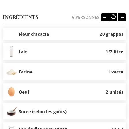
INGRÉDIENTS
6
PERSONNES
Fleur d'acacia
20 grappes
Lait
1/2 litre
Farine
1 verre
Oeuf
2 unités
Sucre (selon les goûts)