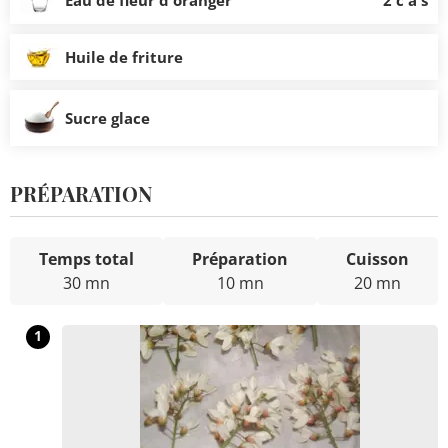
Eau de fleur d'oranger
2 c à s
Huile de friture
Sucre glace
PRÉPARATION
Temps total
Préparation
Cuisson
30 mn
10 mn
20 mn
1