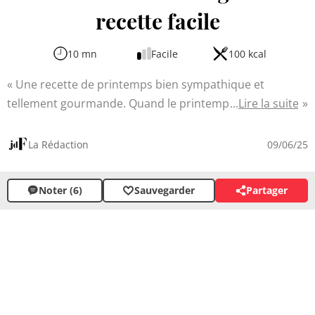
recette facile
10 mn
Facile
100 kcal
Une recette de printemps bien sympathique et
tellement gourmande. Quand le printemps s'installe, les
Lire la suite
grappes délicates des fleurs d'acacia embaument l'air de
leur parfum envoûtant. Cette recette simple et originale
La Rédaction
09/06/25
vous propose de les transformer en beignets légers et
croustillants, un dessert surprenant qui ravira vos
Noter (6)
Sauvegarder
Partager
papilles tout en éveillant votre curiosité culinaire avec la
douceur du sucre glace se mariant à merveille avec la
subtile amertume des fleurs.