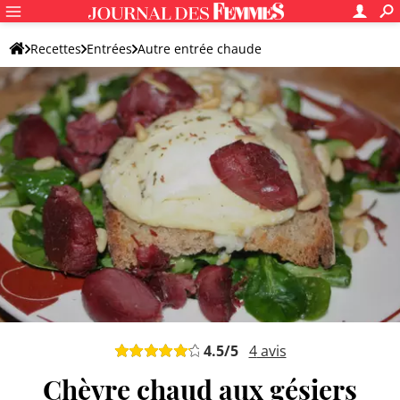
Recettes
Entrées
Autre entrée chaude
4.5
/5
4
avis
Chèvre chaud aux gésiers