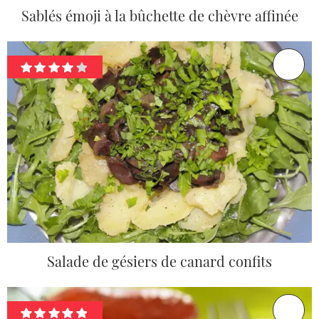
Sablés émoji à la bûchette de chèvre affinée
Salade de gésiers de canard confits