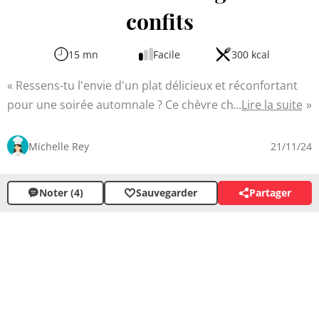
confits
15 mn
Facile
300 kcal
Ressens-tu l'envie d'un plat délicieux et réconfortant
pour une soirée automnale ? Ce chèvre chaud aux
Lire la suite
gésiers confits pourrait bien épater tes papilles. Avec le
fondant du fromage de chèvre, la texture croquante du
Michelle Rey
21/11/24
pain grillé et les saveurs riches des gésiers confits, ce
mets est accompagné d'une salade verte fraîche.
Noter (4)
Sauvegarder
Partager