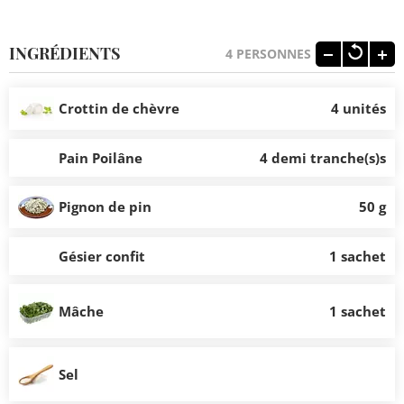
INGRÉDIENTS
4
PERSONNES
Crottin de chèvre
4 unités
Pain Poilâne
4 demi tranche(s)s
Pignon de pin
50 g
Gésier confit
1 sachet
Mâche
1 sachet
Sel