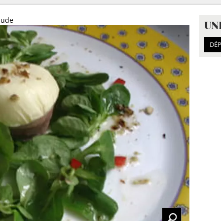
aude
UN
DÉP