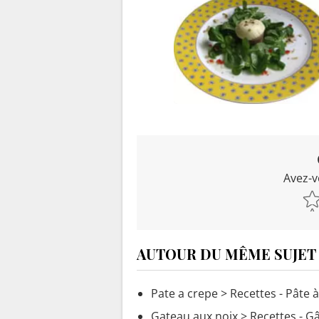
Avez-v
AUTOUR DU MÊME SUJET
Pate a crepe
> Recettes - Pâte 
Gateau aux noix
> Recettes - G