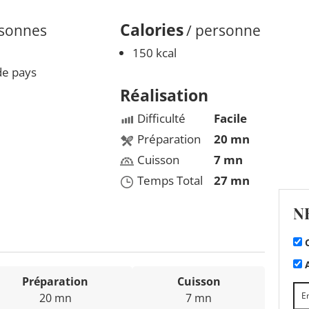
Calories
rsonnes
/ personne
150 kcal
e pays
Réalisation
Difficulté
Facile
Préparation
20 mn
Cuisson
7 mn
Temps Total
27 mn
N
C
A
Préparation
Cuisson
20 mn
7 mn