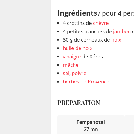
Ingrédients
/ pour 4 pe
4 crottins de
chèvre
4 petites tranches de
jambon
d
30 g de cerneaux de
noix
huile de noix
vinaigre
de Xéres
mâche
sel
,
poivre
herbes de Provence
PRÉPARATION
Temps total
27 mn