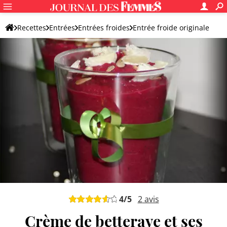
Recettes
Entrées
Entrées froides
Entrée froide originale
4
/5
2
avis
Crème de betterave et ses