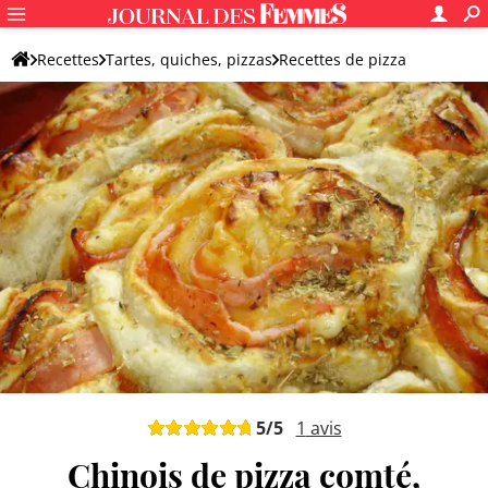
Recettes
Tartes, quiches, pizzas
Recettes de pizza
Pizza originale
5
/5
1
avis
Chinois de pizza comté,