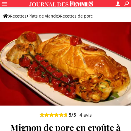
Recettes
Plats de viande
Recettes de porc
Filet mignon de porc
5
/5
4
avis
Mignon de porc en croûte à