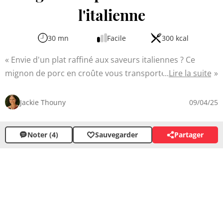
l'italienne
30 mn
Facile
300 kcal
Envie d'un plat raffiné aux saveurs italiennes ? Ce
mignon de porc en croûte vous transportera dans la
Lire la suite
péninsule avec ses ingrédients typiques. La viande
tendre est sublimée par le prosciutto et la mozzarella,
Jackie Thouny
09/04/25
enveloppés dans une pâte feuilletée croustillante. Le
basilic apporte une touche de fraîcheur qui complète
Noter (4)
Sauvegarder
Partager
parfaitement les saveurs, impressionnant vos convives
par son aspect et son goût délicieux.