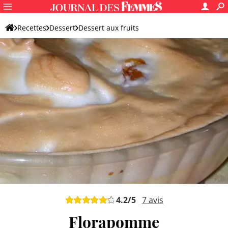
Recettes
Dessert
Dessert aux fruits
Dessert original aux fruits
4.2
/5
7
avis
Florapomme